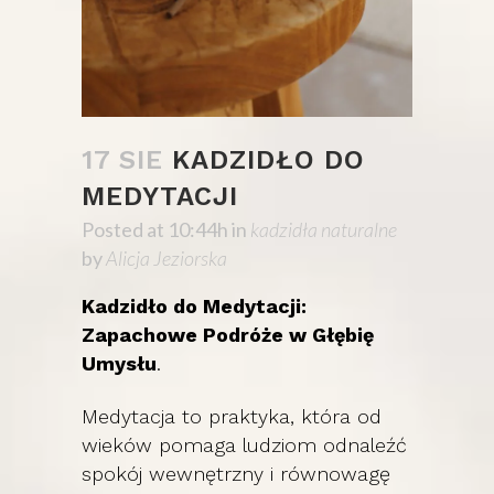
17 SIE
KADZIDŁO DO
MEDYTACJI
Posted at 10:44h
in
kadzidła naturalne
by
Alicja Jeziorska
Kadzidło do Medytacji:
Zapachowe Podróże w Głębię
Umysłu
.
Medytacja to praktyka, która od
wieków pomaga ludziom odnaleźć
spokój wewnętrzny i równowagę