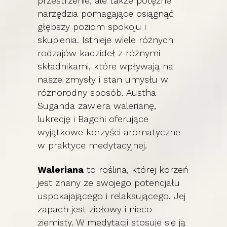
przestrzenie, ale także potężne
narzędzia pomagające osiągnąć
głębszy poziom spokoju i
skupienia. Istnieje wiele różnych
rodzajów kadzideł z różnymi
składnikami, które wpływają na
nasze zmysły i stan umysłu w
różnorodny sposób. Austha
Suganda zawiera walerianę,
lukrecję i Bagchi oferujące
wyjątkowe korzyści aromatyczne
w praktyce medytacyjnej.
Waleriana
to roślina, której korzeń
jest znany ze swojego potencjału
uspokajającego i relaksującego. Jej
zapach jest ziołowy i nieco
ziemisty. W medytacji stosuje się ją